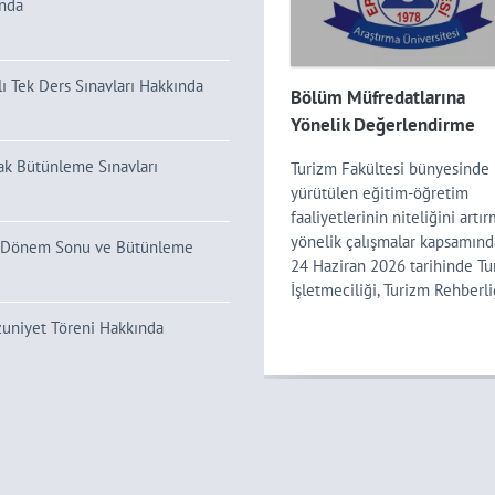
ında
ı Tek Ders Sınavları Hakkında
ltemiz Öğretim Üyesine
Bölüm Müfredatlarına
tırma Performans Ödülü
Yönelik Değerlendirme
Toplantısı Gerçekleştirild
cak Bütünleme Sınavları
temiz öğretim üyelerinden
Turizm Fakültesi bünyesinde
r. Üyesi Nazlı Aysin Örnek,
yürütülen eğitim-öğretim
es Üniversitesi tarafından
faaliyetlerinin niteliğini artı
nlenen ERÜ Akademi
yönelik çalışmalar kapsamınd
lı Dönem Sonu ve Bütünleme
eri kapsamında Araştırma
24 Haziran 2026 tarihinde Tu
rmans Ödülü almaya hak
İşletmeciliği, Turizm Rehberli
mıştır. Erciyes Üniversitesi
ile Gastronomi ve Mutfak
zuniyet Töreni Hakkında
Stratejik Planı ve YÖK ...
Sanatları Bölümlerine ait ...
KER Venezuela'da Kayseri
ersi Duyurusu