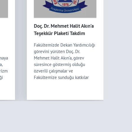
Doç. Dr. Mehmet Halit Akın’a
Fakü
Teşekkür Plaketi Takdim
Doğu
i
Edildi
Fakültemizde Dekan Yardımcılığı
Fakü
görevini yürüten Doç. Dr.
pers
rmaya
Mehmet Halit Akın’a, görev
aylı
a,
süresince göstermiş olduğu
etkin
rizm
özverili çalışmalar ve
Etkin
ği
Fakültemize sunduğu katkılar
içer
dolayısıyla teşekkür plaketi
pers
takdim edildi. Plaket, Fakültemiz
kutla
Dekanı Prof. Dr. Kena ...
mutlu