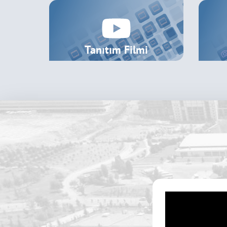
Nisan
2026
Dr. Öğr. Üyesi Mustafa ÜLKER’in Telaf
22
Nisan
2026
Tanıtım Filmi
Konferans: Tarihte Kayseri’nin İlkleri
17
Nisan
2026
Telafi Dersi Duyurusu
17
Nisan
2026
50. Turizm Haftası Etkinlikleri
13
Nisan
2026
2025-2026 Akademik Yılı Bahar Yarıyı
13
Nisan
2026
Erasmus Sürecine Yönelik Bilgilendi
09
Nisan
Toplantısı