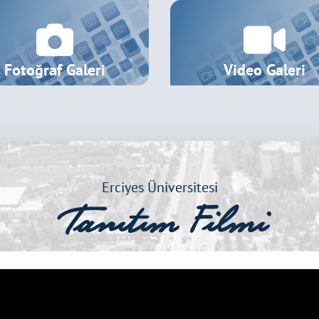
i Dersi Duyurusu
Fotoğraf Galeri
Video Galeri
Erciyes Üniversitesi
Tanıtım Filmi
lı Mazeret Sınavları Hakkında
rme ve Deneyim Paylaşım