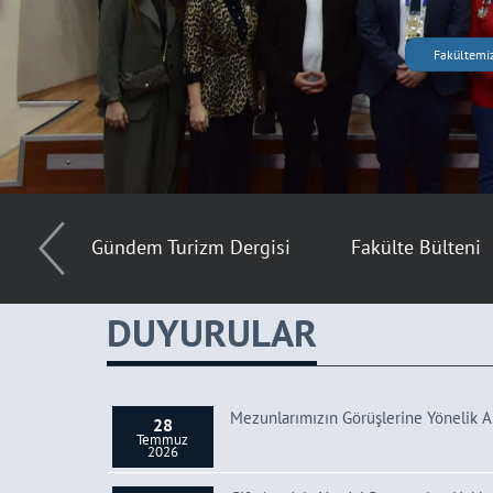
Fakültemiz
Gündem Turizm Dergisi
Fakülte Bülteni
DUYURULAR
Mezunlarımızın Görüşlerine Yönelik A
28
Temmuz
026
29 Haziran 2026
2026