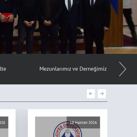
lte
Mezunlarımız ve Derneğimiz
Uygulama 
026
18 Haziran 2026