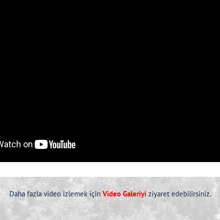
Daha fazla video izlemek için
Video Galeriyi
ziyaret edebilirsiniz.