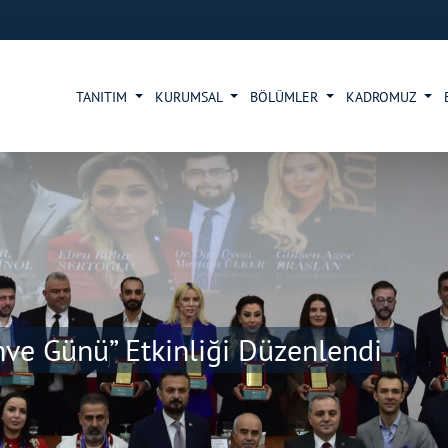
TANITIM
KURUMSAL
BÖLÜMLER
KADROMUZ
hve Günü” Etkinliği Düzenlendi