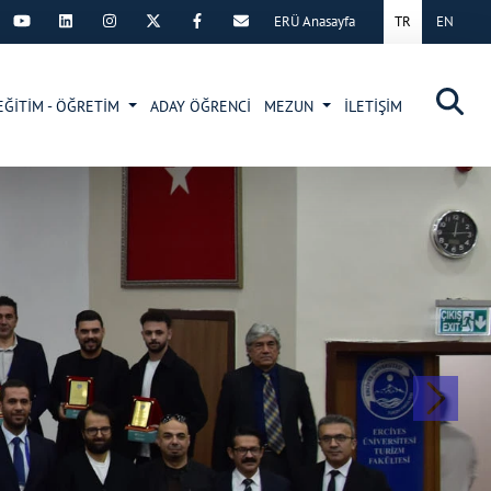
ERÜ Anasayfa
TR
EN
×
EĞİTİM - ÖĞRETİM
ADAY ÖĞRENCİ
MEZUN
İLETİŞİM