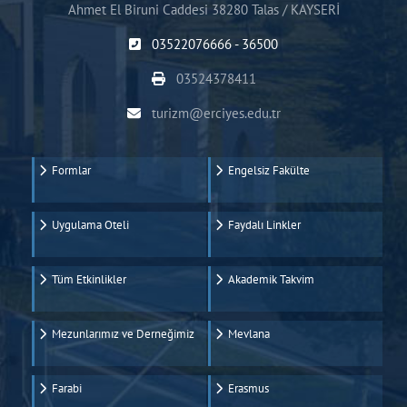
Ahmet El Biruni Caddesi 38280 Talas / KAYSERİ
03522076666 - 36500
03524378411
turizm@erciyes.edu.tr
Formlar
Engelsiz Fakülte
Uygulama Oteli
Faydalı Linkler
Tüm Etkinlikler
Akademik Takvim
Mezunlarımız ve Derneğimiz
Mevlana
Farabi
Erasmus