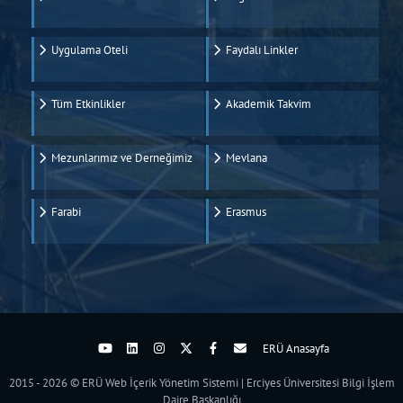
Uygulama Oteli
Faydalı Linkler
Tüm Etkinlikler
Akademik Takvim
Mezunlarımız ve Derneğimiz
Mevlana
Farabi
Erasmus
ERÜ Anasayfa
2015 - 2026 © ERÜ Web İçerik Yönetim Sistemi | Erciyes Üniversitesi Bilgi İşlem
Daire Başkanlığı