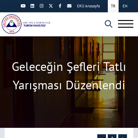
ERÜ Anasayfa
TR
EN
×
Geleceğin Şefleri Tatlı
Yarışması Düzenlendi