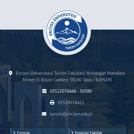
Erciyes Üniversitesi Turizm Fakültesi Yenidoğan Mahallesi
Ahmet El Biruni Caddesi 38280 Talas / KAYSERİ
03522076666 - 36500
03524378411
turizm@erciyes.edu.tr
Formlar
Engelsiz Fakülte