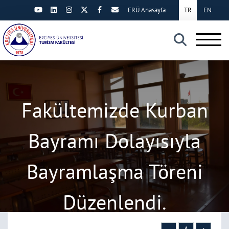
ERÜ Anasayfa
TR
EN
×
Fakültemizde Kurban
Bayramı Dolayısıyla
Bayramlaşma Töreni
Düzenlendi.