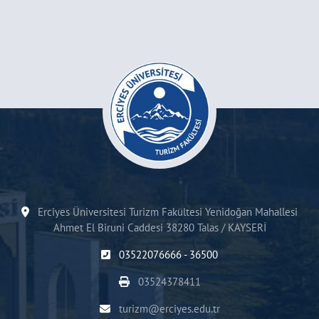
Erciyes Üniversitesi Turizm Fakültesi Yenidoğan Mahallesi
Ahmet El Biruni Caddesi 38280 Talas / KAYSERİ
03522076666 - 36500
03524378411
turizm@erciyes.edu.tr