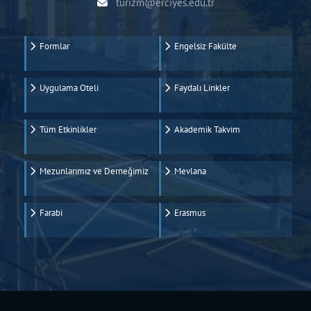
turizm@erciyes.edu.tr
Formlar
Engelsiz Fakülte
Uygulama Oteli
Faydalı Linkler
Tüm Etkinlikler
Akademik Takvim
Mezunlarımız ve Derneğimiz
Mevlana
Farabi
Erasmus