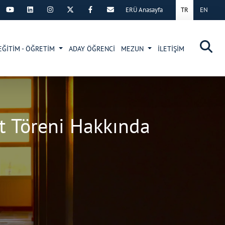
ERÜ Anasayfa
TR
EN
×
EĞİTİM - ÖĞRETİM
ADAY ÖĞRENCİ
MEZUN
İLETİŞİM
t Töreni Hakkında