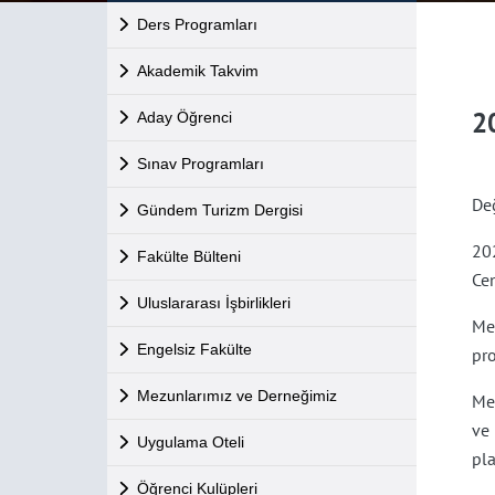
Ders Programları
Akademik Takvim
2
Aday Öğrenci
Sınav Programları
Değ
Gündem Turizm Dergisi
20
Fakülte Bülteni
Cen
Uluslararası İşbirlikleri
Me
Engelsiz Fakülte
pro
Mezunlarımız ve Derneğimiz
Mez
ve
Uygulama Oteli
pl
Öğrenci Kulüpleri